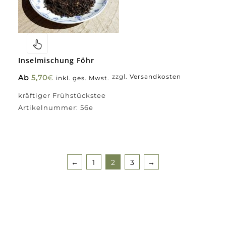
Inselmischung Föhr
Ab
5,70
€
zzgl.
Versandkosten
inkl. ges. Mwst.
kräftiger Frühstückstee
Artikelnummer:
56e
←
1
2
3
→