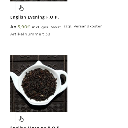
English Evening F.O.P.
Ab
5,90
€
zzgl.
Versandkosten
inkl. ges. Mwst.
Artikelnummer:
38
English Morning B.O.P.