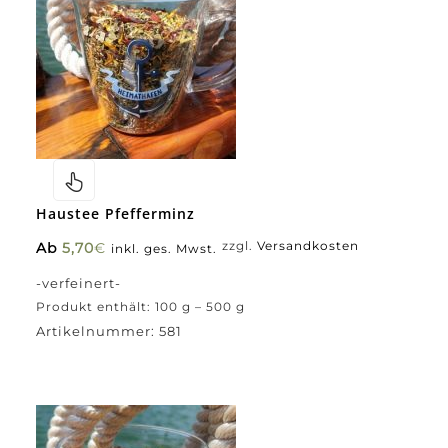
Haustee Pfefferminz
Ab
5,70
€
zzgl.
Versandkosten
inkl. ges. Mwst.
-verfeinert-
Produkt enthält: 100
g
– 500
g
Artikelnummer:
581