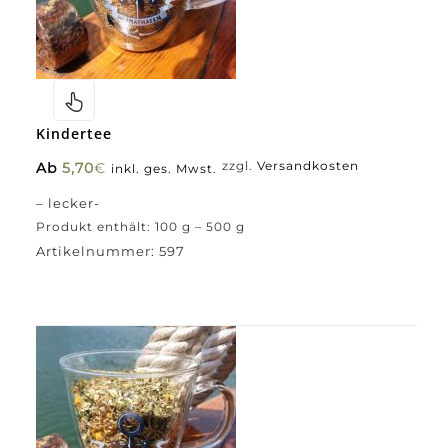
Kindertee
Ab
5,70
€
zzgl.
Versandkosten
inkl. ges. Mwst.
– lecker-
Produkt enthält: 100
g
– 500
g
Artikelnummer:
597