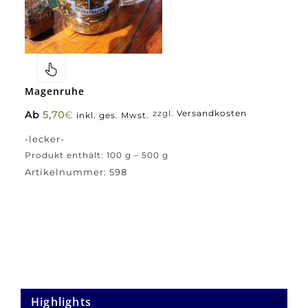
Magenruhe
Ab
5,70
€
zzgl.
Versandkosten
inkl. ges. Mwst.
-lecker-
Produkt enthält: 100
g
– 500
g
Artikelnummer:
598
Highlights