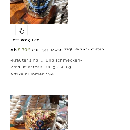
Fett Weg Tee
Ab
5,70
€
zzgl.
Versandkosten
inkl. ges. Mwst.
-Kräuter sind ….. und schmecken-
Produkt enthält: 100
g
– 500
g
Artikelnummer:
594