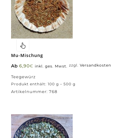
Mu-Mischung
Ab
6,90
€
zzgl.
Versandkosten
inkl. ges. Mwst.
Teegewürz
Produkt enthält: 100
g
– 500
g
Artikelnummer:
768