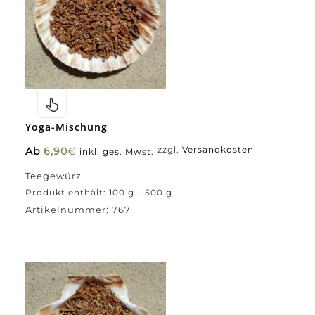
Yoga-Mischung
Ab
6,90
€
zzgl.
Versandkosten
inkl. ges. Mwst.
Teegewürz
Produkt enthält: 100
g
– 500
g
Artikelnummer:
767