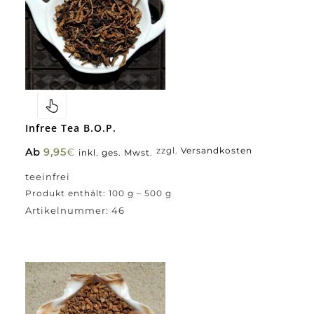
Infree Tea B.O.P.
Ab
9,95
€
zzgl.
Versandkosten
inkl. ges. Mwst.
teeinfrei
Produkt enthält: 100
g
– 500
g
Artikelnummer:
46