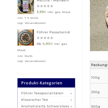
Matcha - Mandeln
0
3,99
€
inkl. ges. Mwst.
out
inkl. 7 % MwSt.
of
zzgl.
Versandkosten
5
Föhrer Passatwind
0
Ab
4,90
€
inkl. ges.
out
Mwst.
of
5
inkl. MwSt.
zzgl.
Versandkosten
Packung:
100g
Produkt-Kategorien
250g
Föhrer Teespezialitäten
Klassischer Tee
Aromatisierte Schwarztees
500g