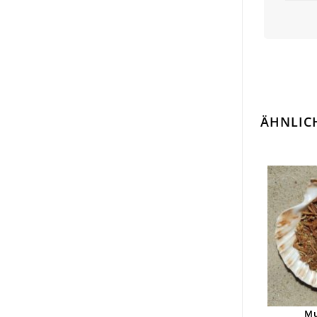
ÄHNLIC
Mu