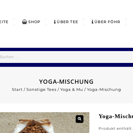
EITE
SHOP
ÜBER TEE
ÜBER FÖHR
YOGA-MISCHUNG
Start
/
Sonstige Tees
/
Yoga & Mu
/
Yoga-Mischung
Yoga-Misch
Produkt enthält