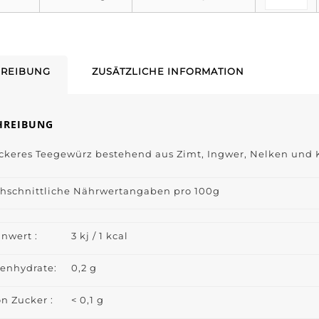
REIBUNG
ZUSÄTZLICHE INFORMATION
HREIBUNG
eckeres Teegewürz bestehend aus Zimt, Ingwer, Nelken un
hschnittliche Nährwertangaben pro 100g
nwert :
3 kj / 1 kcal
enhydrate:
0,2 g
n Zucker :
< 0,1 g