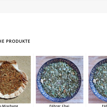
HE PRODUKTE
-Mischung
Föhrer Chai
Fö