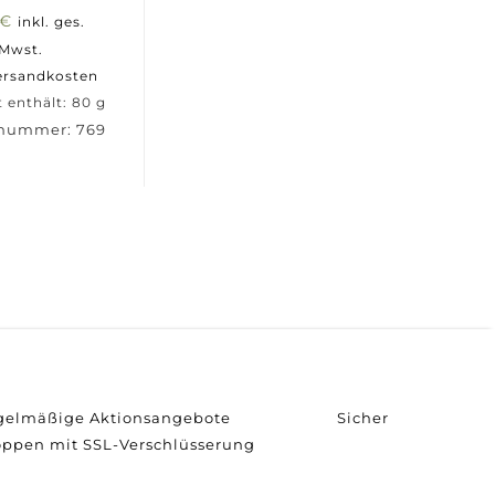
€
inkl. ges.
Mwst.
ersandkosten
 enthält: 80
g
lnummer:
769
egelmäßige Aktionsangebote
Sicher
oppen mit SSL-Verschlüsserung