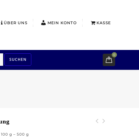
ÜBER UNS
MEIN KONTO
KASSE
0
SUCHEN
ung
: 100
g
– 500
g