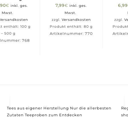
,90
€
7,99
€
6,99
inkl. ges.
inkl. ges.
Mwst.
Mwst.
Versandkosten
zzgl.
Versandkosten
zzgl.
V
t enthält: 100
g
Produkt enthält: 80
g
Produkt
Artikelnummer:
770
Artike
– 500
g
elnummer:
768
Tees aus eigener Herstellung
Nur die allerbesten
R
Zutaten
Teeproben zum Entdecken
sh