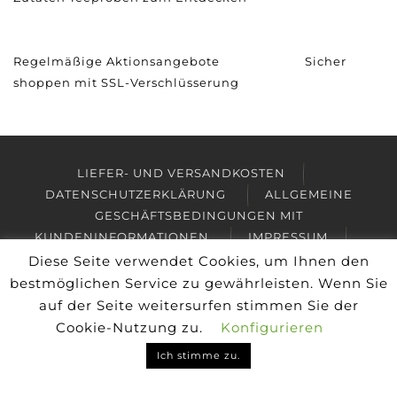
Regelmäßige Aktionsangebote
Sicher
shoppen mit SSL-Verschlüsserung
LIEFER- UND VERSANDKOSTEN
DATENSCHUTZERKLÄRUNG
ALLGEMEINE
GESCHÄFTSBEDINGUNGEN MIT
KUNDENINFORMATIONEN
IMPRESSUM
WIDERRUFSBELEHRUNG & WIDERRUFSFORMULAR
Diese Seite verwendet Cookies, um Ihnen den
VERTRAG WIDERRUFEN
FACEBOOK
bestmöglichen Service zu gewährleisten. Wenn Sie
INSTAGRAM
auf der Seite weitersurfen stimmen Sie der
Cookie-Nutzung zu.
Konfigurieren
Copyright © 2026
Friesisches Teehaus Wyk
Ich stimme zu.
Alle Preise inkl. der gesetzlichen MwSt.