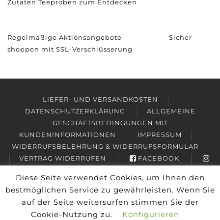
Zutaten
Teeproben zum Entdecken
Regelmäßige Aktionsangebote
Sicher
shoppen mit SSL-Verschlüsserung
LIEFER- UND VERSANDKOSTEN
DATENSCHUTZERKLÄRUNG
ALLGEMEINE
GESCHÄFTSBEDINGUNGEN MIT
KUNDENINFORMATIONEN
IMPRESSUM
WIDERRUFSBELEHRUNG & WIDERRUFSFORMULAR
VERTRAG WIDERRUFEN
FACEBOOK
INSTAGRAM
Diese Seite verwendet Cookies, um Ihnen den
Copyright © 2026
Friesisches Teehaus Wyk
bestmöglichen Service zu gewährleisten. Wenn Sie
auf der Seite weitersurfen stimmen Sie der
Alle Preise inkl. der gesetzlichen MwSt.
Cookie-Nutzung zu.
Konfigurieren