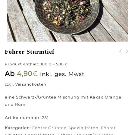
Föhrer Sturmtief
Produkt enthält: 100
g
– 500
g
Ab
4,90
€
inkl. ges. Mwst.
zzgl.
Versandkosten
eine Schwarz-/Grüntee Mischung mit Kakao,Orange
und Rum
Artikelnummer:
281
Kategorien:
Föhrer Grüntee-Spezialitäten
,
Föhrer