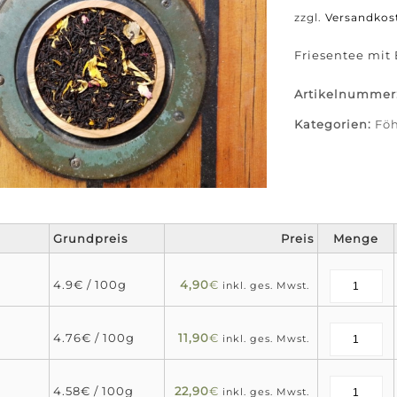
zzgl.
Versandkos
Friesentee mit
Artikelnummer
Kategorien:
Föh
Grundpreis
Preis
Menge
4.9€ / 100g
4,90
€
inkl. ges. Mwst.
4.76€ / 100g
11,90
€
inkl. ges. Mwst.
4.58€ / 100g
22,90
€
inkl. ges. Mwst.