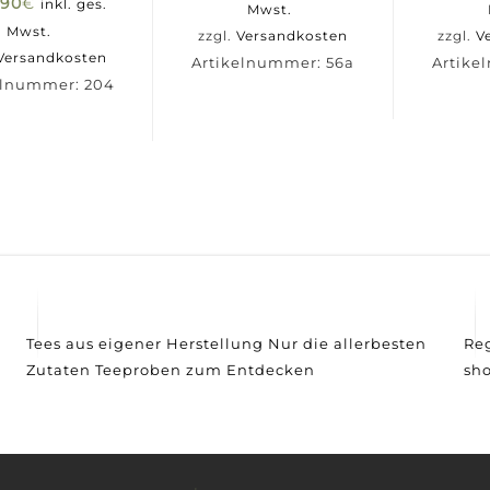
,90
€
inkl. ges.
Mwst.
Mwst.
zzgl.
Versandkosten
zzgl.
V
Versandkosten
Artikelnummer:
56a
Artik
elnummer:
204
Tees aus eigener Herstellung
Nur die allerbesten
R
Zutaten
Teeproben zum Entdecken
sh