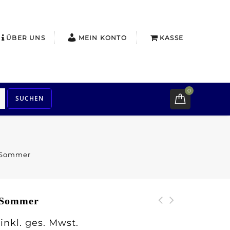
ÜBER UNS
MEIN KONTO
KASSE
0
SUCHEN
r Sommer
r Sommer
Friesische
inkl. ges. Mwst.
Punschteemischung