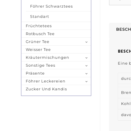
Föhrer Schwarztees
Standart
Früchtetees
BESCH
Rotbusch Tee
Grüner Tee
Weisser Tee
BESC
Kräutermischungen
Eine 
Sonstige Tees
Präsente
durc
Föhrer Leckereien
Zucker Und Kandis
Bre
Kohl
davo