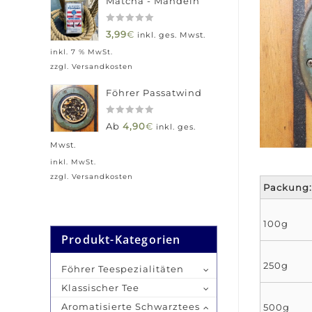
Matcha - Mandeln
0
3,99
€
inkl. ges. Mwst.
out
inkl. 7 % MwSt.
of
zzgl.
Versandkosten
5
Föhrer Passatwind
0
Ab
4,90
€
inkl. ges.
out
Mwst.
of
5
inkl. MwSt.
zzgl.
Versandkosten
Packung:
100g
Produkt-Kategorien
250g
Föhrer Teespezialitäten
Klassischer Tee
Aromatisierte Schwarztees
500g