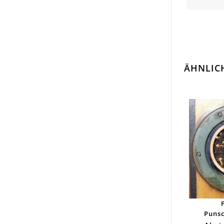
ÄHNLIC
Puns