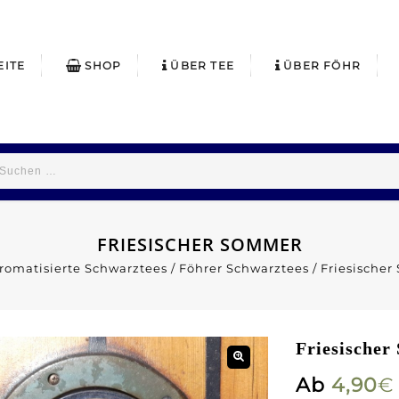
EITE
SHOP
ÜBER TEE
ÜBER FÖHR
FRIESISCHER SOMMER
romatisierte Schwarztees
/
Föhrer Schwarztees
/
Friesische
Friesische
Ab
4,90
€