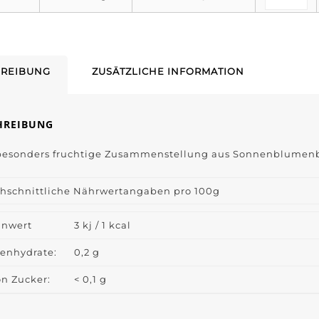
REIBUNG
ZUSÄTZLICHE INFORMATION
HREIBUNG
besonders fruchtige Zusammenstellung aus Sonnenblumenbl
hschnittliche Nährwertangaben pro 100g
nnwert
3 kj / 1 kcal
enhydrate:
0,2 g
n Zucker:
< 0,1 g