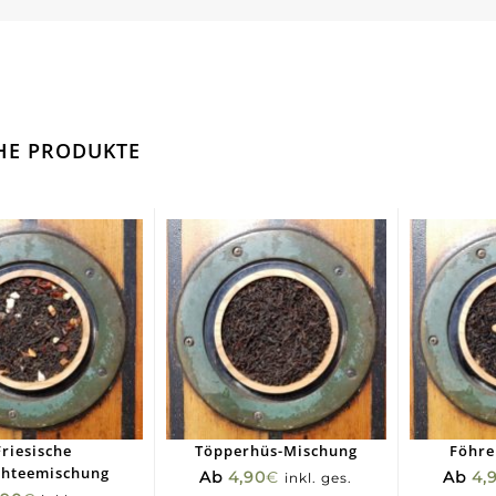
HE PRODUKTE
Friesische
Töpperhüs-Mischung
Föhre
chteemischung
Ab
4,90
€
Ab
4,
inkl. ges.