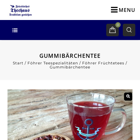
MENU
0
GUMMIBÄRCHENTEE
Start
/
Föhrer Teespezialitäten
/
Föhrer Früchtetees
/
Gummibärchentee