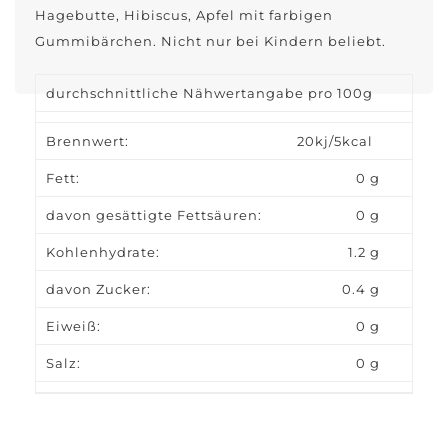
Hagebutte, Hibiscus, Apfel mit farbigen
Gummibärchen. Nicht nur bei Kindern beliebt.
durchschnittliche Nähwertangabe pro 100g
Brennwert:
20kj/5kcal
Fett:
0 g
davon gesättigte Fettsäuren:
0 g
Kohlenhydrate:
1.2 g
davon Zucker:
0.4 g
Eiweiß:
0 g
Salz:
0 g