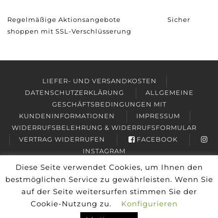
Regelmäßige Aktionsangebote
Sicher
shoppen mit SSL-Verschlüsserung
LIEFER- UND VERSANDKOSTEN
DATENSCHUTZERKLÄRUNG
ALLGEMEINE
GESCHÄFTSBEDINGUNGEN MIT
KUNDENINFORMATIONEN
IMPRESSUM
WIDERRUFSBELEHRUNG & WIDERRUFSFORMULAR
VERTRAG WIDERRUFEN
FACEBOOK
INSTAGRAM
Diese Seite verwendet Cookies, um Ihnen den
Copyright © 2026
Friesisches Teehaus Wyk
bestmöglichen Service zu gewährleisten. Wenn Sie
Alle Preise inkl. der gesetzlichen MwSt.
auf der Seite weitersurfen stimmen Sie der
Cookie-Nutzung zu.
Konfigurieren
VERTRAG WIDERRUFEN