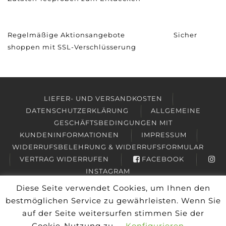
Regelmäßige Aktionsangebote
Sicher
shoppen mit SSL-Verschlüsserung
LIEFER- UND VERSANDKOSTEN
DATENSCHUTZERKLÄRUNG
ALLGEMEINE
GESCHÄFTSBEDINGUNGEN MIT
KUNDENINFORMATIONEN
IMPRESSUM
WIDERRUFSBELEHRUNG & WIDERRUFSFORMULAR
VERTRAG WIDERRUFEN
FACEBOOK
INSTAGRAM
Diese Seite verwendet Cookies, um Ihnen den
Copyright © 2026
Friesisches Teehaus Wyk
bestmöglichen Service zu gewährleisten. Wenn Sie
Alle Preise inkl. der gesetzlichen MwSt.
auf der Seite weitersurfen stimmen Sie der
Cookie-Nutzung zu.
Konfigurieren