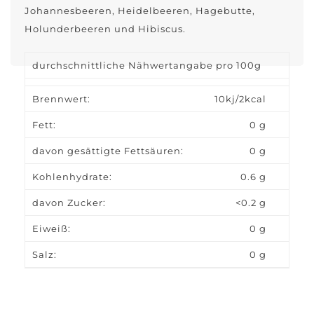
Johannesbeeren, Heidelbeeren, Hagebutte,
Holunderbeeren und Hibiscus.
durchschnittliche Nähwertangabe pro 100g
Brennwert:
10kj/2kcal
Fett:
0 g
davon gesättigte Fettsäuren:
0 g
Kohlenhydrate:
0.6 g
davon Zucker:
<0.2 g
Eiweiß:
0 g
Salz:
0 g