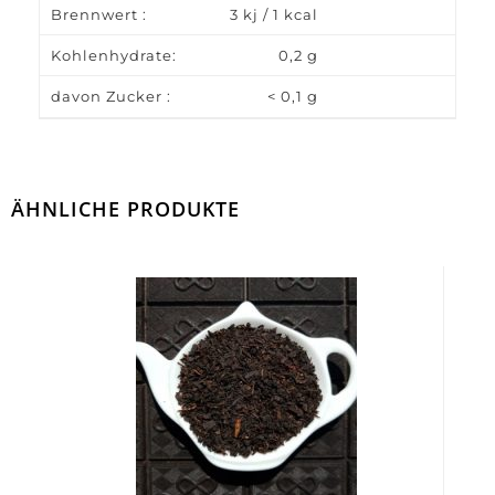
Brennwert :
3 kj / 1 kcal
Kohlenhydrate:
0,2 g
davon Zucker :
< 0,1 g
ÄHNLICHE PRODUKTE